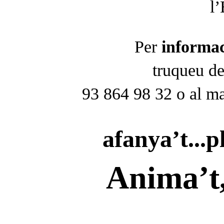
l
Per
informac
truqueu de
93 864 98 32 o al m
afanya’t...p
Anima’t,