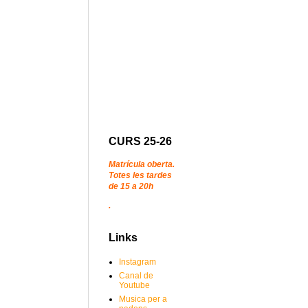
CURS 25-26
Matrícula oberta.
Totes les tardes
de 15 a 20h
.
Links
Instagram
Canal de
Youtube
Musica per a