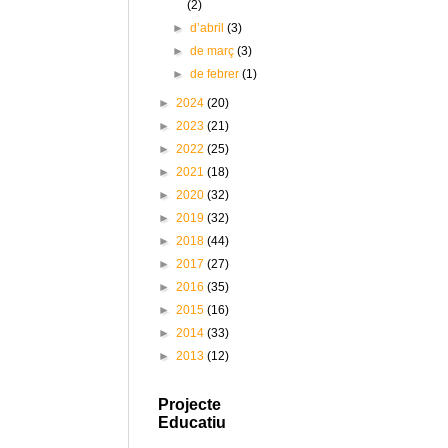
(2)
►
d’abril
(3)
►
de març
(3)
►
de febrer
(1)
►
2024
(20)
►
2023
(21)
►
2022
(25)
►
2021
(18)
►
2020
(32)
►
2019
(32)
►
2018
(44)
►
2017
(27)
►
2016
(35)
►
2015
(16)
►
2014
(33)
►
2013
(12)
Projecte
Educatiu