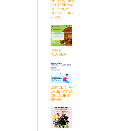
PREINSCRIPC
IÓ I RESERVA
DE PLAÇA
PER AL CURS
25-26
HORA
MENUDA
CONCERT A
LA SETMANA
DE LA GENT
GRAN