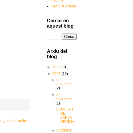
nadons
Paco Valeriano
Cercar en
aquest blog
Arxiu del
blog
►
2026
(9)
▼
2025
(12)
►
de
desembre
(2)
▼
de
novembre
(1)
CONCERT
DE
SANTA
satges més antics
CECÍLIA
►
d’octubre