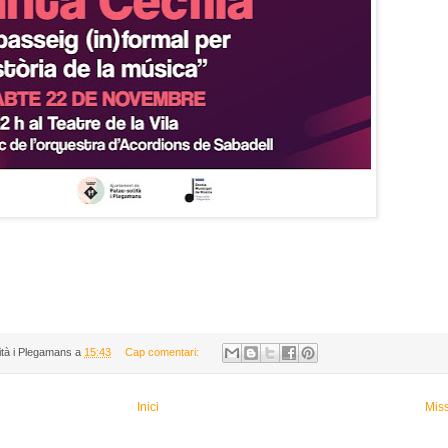
ità i Plegamans
a
15:43
Cap comentari:
Inici
Mis