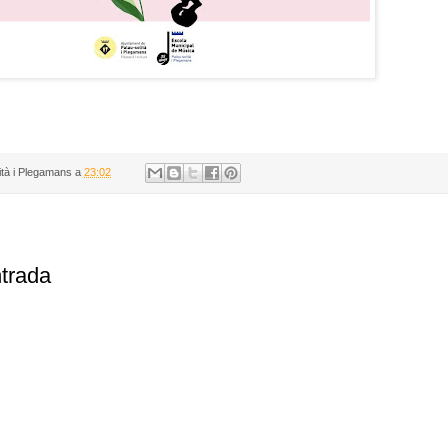
ità i Plegamans
a
23:02
ntrada