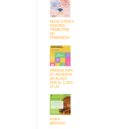
MÚSICA PER A
NADONS -
TRIMESTRE
DE
PRIMAVERA
PREINSCRIPC
IÓ I RESERVA
DE PLAÇA
PER AL CURS
25-26
HORA
MENUDA