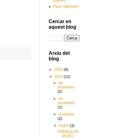
nadons
Paco Valeriano
Cercar en
aquest blog
Arxiu del
blog
►
2026
(9)
▼
2025
(12)
►
de
desembre
(2)
►
de
novembre
(1)
►
d’octubre
(2)
▼
d’abril
(3)
PREINSCRI
PCIÓ I