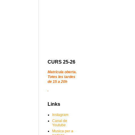
CURS 25-26
Matrícula oberta.
Totes les tardes
de 15 a 20h
.
Links
Instagram
Canal de
Youtube
Musica per a