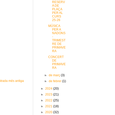
RESERV
A DE
PLAÇA
PER AL
CURS
25-26
MÚSICA
PER A
NADONS
-
TRIMEST
RE DE
PRIMAVE
RA
CONCERT
DE
PRIMAVE
RA
►
de març
(3)
trada més antiga
►
de febrer
(1)
►
2024
(20)
►
2023
(21)
►
2022
(25)
►
2021
(18)
►
2020
(32)