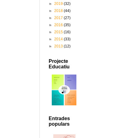
►
2019
(32)
►
2018
(44)
►
2017
(27)
►
2016
(35)
►
2015
(16)
►
2014
(33)
►
2013
(12)
Projecte
Educatiu
Entrades
populars