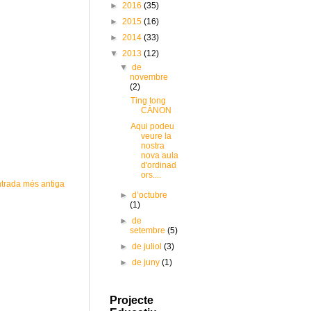
►
2016
(35)
►
2015
(16)
►
2014
(33)
▼
2013
(12)
▼
de
novembre
(2)
Ting tong
CÀNON
Aqui podeu
veure la
nostra
nova aula
d'ordinad
ors....
trada més antiga
►
d’octubre
(1)
►
de
setembre
(5)
►
de juliol
(3)
►
de juny
(1)
Projecte