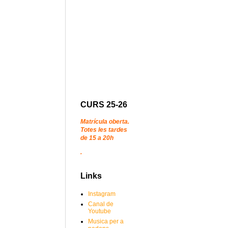
CURS 25-26
Matrícula oberta.
Totes les tardes
de 15 a 20h
.
Links
Instagram
Canal de
Youtube
Musica per a