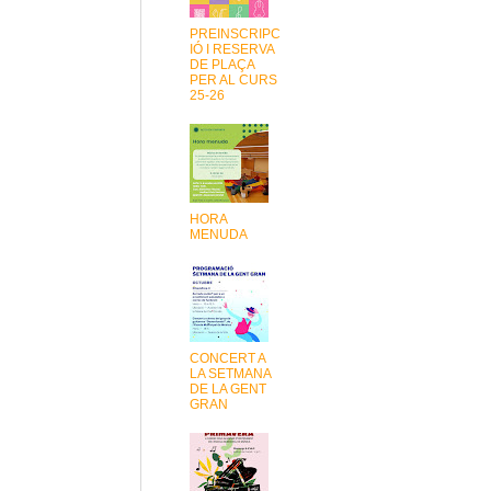
PREINSCRIPC
IÓ I RESERVA
DE PLAÇA
PER AL CURS
25-26
HORA
MENUDA
CONCERT A
LA SETMANA
DE LA GENT
GRAN