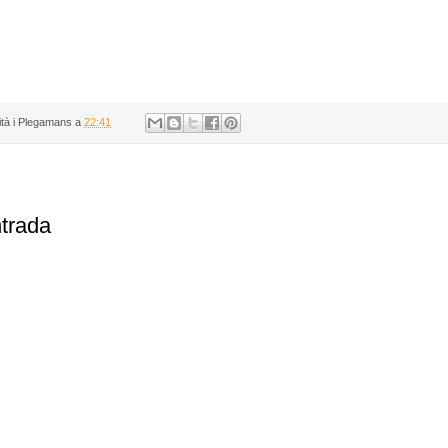
ità i Plegamans
a
22:41
ntrada