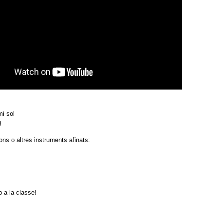
mi sol
g
ons o altres instruments afinats:
p a la classe!