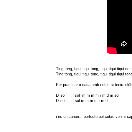
Ting tong, tiqui tiqui tong, tiqui tiqui tiqui do 
Ting tong, tiqui tiqui tonc, tiqui tiqui tiqui ton
Per practicar a casa amb notes si teniu xilòf
D' sol l l l l sol m m m m r m d m sol
D' sol l l l l sol m m m m r m d
i és un cànon... perfecte pel cotxe venint ca