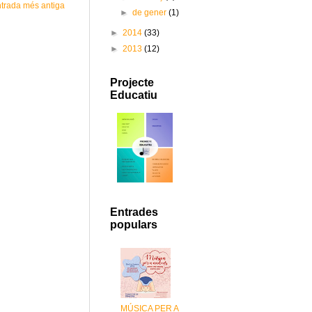
trada més antiga
►
de gener
(1)
►
2014
(33)
►
2013
(12)
Projecte
Educatiu
Entrades
populars
MÚSICA PER A