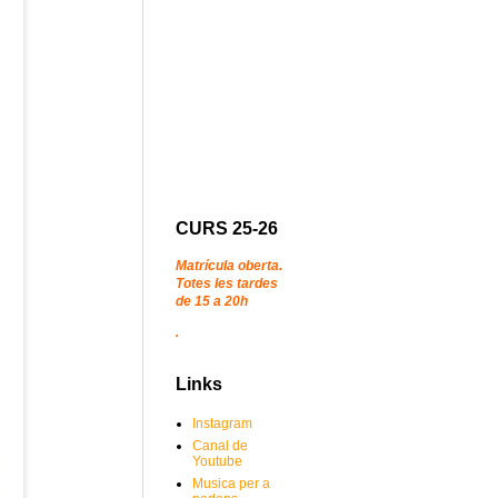
CURS 25-26
Matrícula oberta.
Totes les tardes
de 15 a 20h
.
Links
Instagram
Canal de
Youtube
Musica per a