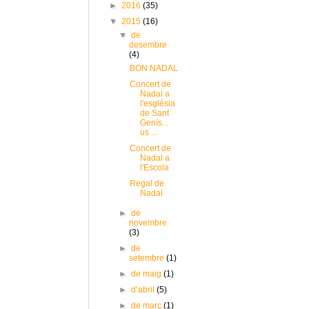
►
2016
(35)
▼
2015
(16)
▼
de
desembre
(4)
BON NADAL
Concert de
Nadal a
l'església
de Sant
Genís...
us ...
Concert de
Nadal a
l'Escola
Regal de
Nadal
►
de
novembre
(3)
►
de
setembre
(1)
►
de maig
(1)
►
d’abril
(5)
►
de març
(1)