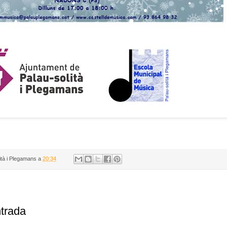
ità i Plegamans
a
20:34
ntrada