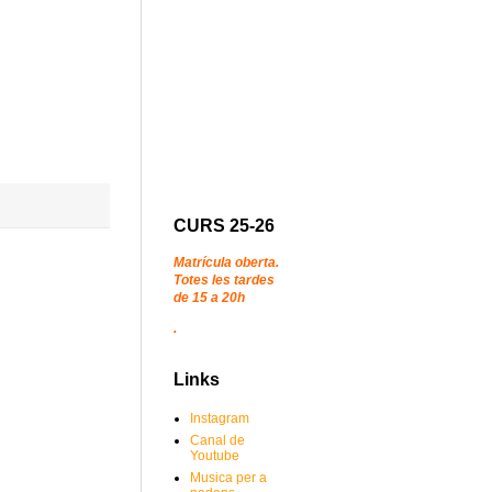
CURS 25-26
Matrícula oberta.
Totes les tardes
de 15 a 20h
.
Links
Instagram
Canal de
Youtube
Musica per a