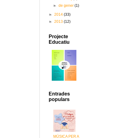
►
de gener
(1)
►
2014
(33)
►
2013
(12)
Projecte
Educatiu
Entrades
populars
MÚSICA PER A