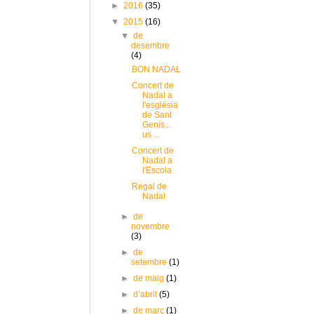
►
2016
(35)
▼
2015
(16)
▼
de
desembre
(4)
BON NADAL
Concert de
Nadal a
l'església
de Sant
Genís...
us ...
Concert de
Nadal a
l'Escola
Regal de
Nadal
►
de
novembre
(3)
►
de
setembre
(1)
►
de maig
(1)
►
d’abril
(5)
►
de març
(1)