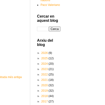
nadons
Paco Valeriano
Cercar en
aquest blog
Arxiu del
blog
►
2026
(9)
►
2025
(12)
►
2024
(20)
►
2023
(21)
►
2022
(25)
trada més antiga
►
2021
(18)
►
2020
(32)
►
2019
(32)
►
2018
(44)
►
2017
(27)