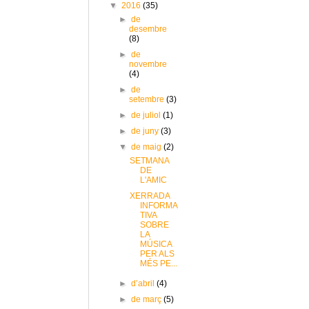
▼
2016
(35)
►
de
desembre
(8)
►
de
novembre
(4)
►
de
setembre
(3)
►
de juliol
(1)
►
de juny
(3)
▼
de maig
(2)
SETMANA
DE
L'AMIC
XERRADA
INFORMA
TIVA
SOBRE
LA
MÚSICA
PER ALS
MÉS PE...
►
d’abril
(4)
►
de març
(5)