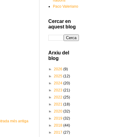
nadons
Paco Valeriano
Cercar en
aquest blog
Arxiu del
blog
►
2026
(9)
►
2025
(12)
►
2024
(20)
►
2023
(21)
►
2022
(25)
►
2021
(18)
►
2020
(32)
►
2019
(32)
trada més antiga
►
2018
(44)
►
2017
(27)