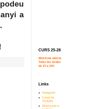
s podeu
anyi a
.
!
CURS 25-26
Matrícula oberta.
Totes les tardes
de 15 a 20h
.
Links
Instagram
Canal de
Youtube
Musica per a