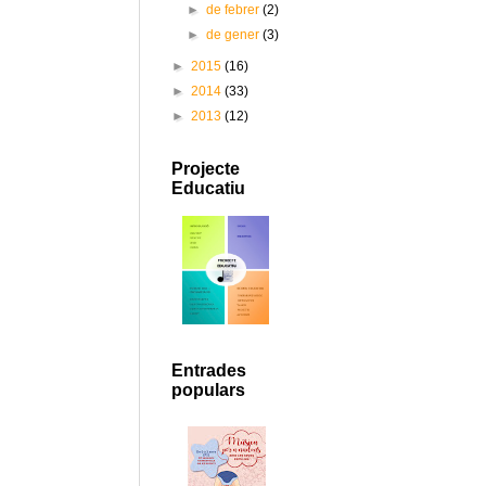
►
de febrer
(2)
►
de gener
(3)
►
2015
(16)
►
2014
(33)
►
2013
(12)
Projecte
Educatiu
Entrades
populars