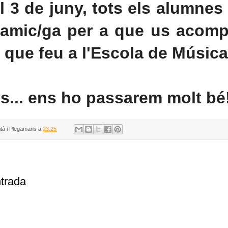
l 3 de juny, tots els alumne
 amic/ga per a que us acomp
s que feu a l'Escola de Música
... ens ho passarem molt bé
ità i Plegamans
a
23:25
ntrada