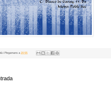
ità i Plegamans
a
20:55
ntrada