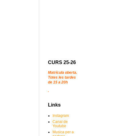
CURS 25-26
Matrícula oberta.
Totes les tardes
de 15 a 20h
.
Links
Instagram
Canal de
Youtube
Musica per a