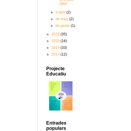
ONA
►
d’abril
(2)
►
de març
(2)
►
de gener
(1)
►
2016
(35)
►
2015
(16)
►
2014
(33)
►
2013
(12)
Projecte
Educatiu
Entrades
populars