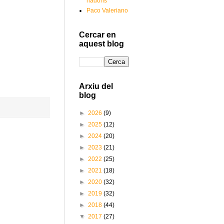
nadons
Paco Valeriano
Cercar en
aquest blog
Arxiu del
blog
►
2026
(9)
►
2025
(12)
►
2024
(20)
►
2023
(21)
►
2022
(25)
►
2021
(18)
►
2020
(32)
►
2019
(32)
►
2018
(44)
▼
2017
(27)