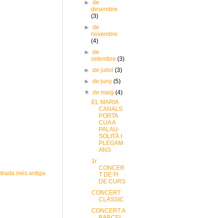
►
de
desembre
(3)
►
de
novembre
(4)
►
de
setembre
(3)
►
de juliol
(3)
►
de juny
(5)
▼
de maig
(4)
EL MARIA
CANALS
PORTA
CUA A
PALAU-
SOLITÀ I
PLEGAM
ANS
1r
CONCER
trada més antiga
T DE FI
DE CURS
CONCERT
CLÀSSIC
CONCERT A
BARCEL