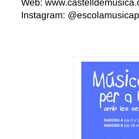
Web: www.castelldemusica
Instagram: @escolamusicap