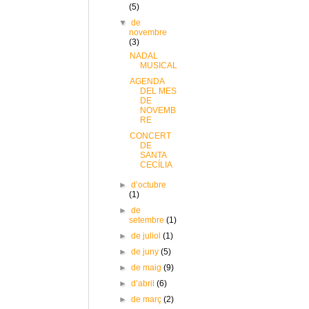
(5)
▼
de
novembre
(3)
NADAL
MUSICAL
AGENDA
DEL MES
DE
NOVEMB
RE
CONCERT
DE
SANTA
CECÍLIA
►
d’octubre
(1)
►
de
setembre
(1)
►
de juliol
(1)
►
de juny
(5)
►
de maig
(9)
►
d’abril
(6)
►
de març
(2)