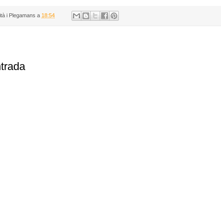
ità i Plegamans
a
18:54
ntrada