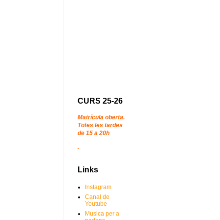
CURS 25-26
Matrícula oberta.
Totes les tardes
de 15 a 20h
.
Links
Instagram
Canal de
Youtube
Musica per a