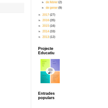
►
de febrer
(2)
►
de gener
(9)
►
2017
(27)
►
2016
(35)
►
2015
(16)
►
2014
(33)
►
2013
(12)
Projecte
Educatiu
Entrades
populars