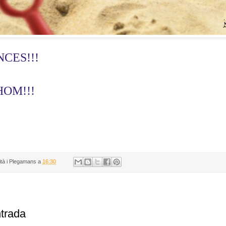
CES!!!
HOM!!!
ità i Plegamans
a
16:30
ntrada