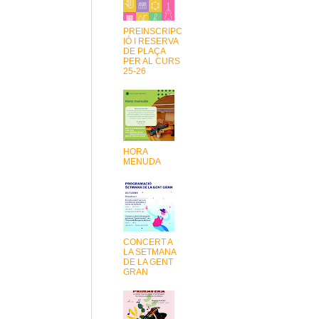
PREINSCRIPC
IÓ I RESERVA
DE PLAÇA
PER AL CURS
25-26
HORA
MENUDA
CONCERT A
LA SETMANA
DE LA GENT
GRAN