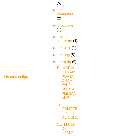
(5)
►
de
novembre
(3)
►
d’octubre
(1)
►
de
setembre
(1)
►
de juliol
(1)
►
de juny
(5)
▼
de maig
(9)
EL MARIA
CANALS
PORTA
trada més antiga
CUA A
PALAU-
SOLITÀ I
PLEGAM
ANS
1r
CONCER
T DE FI
DE CURS
SETMANA
DE
L'AMIC