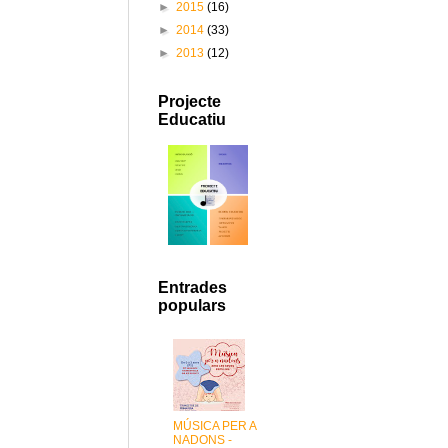
►
2015
(16)
►
2014
(33)
►
2013
(12)
Projecte
Educatiu
Entrades
populars
MÚSICA PER A
NADONS -