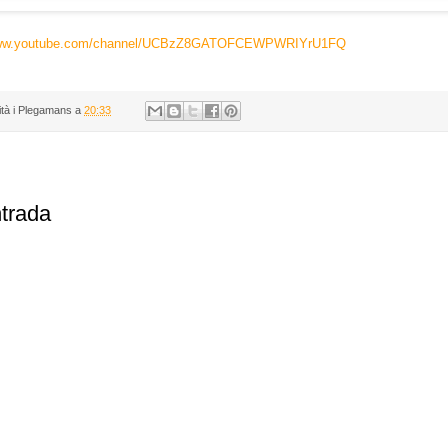
/www.youtube.com/channel/UCBzZ8GATOFCEWPWRIYrU1FQ
ità i Plegamans
a
20:33
ntrada