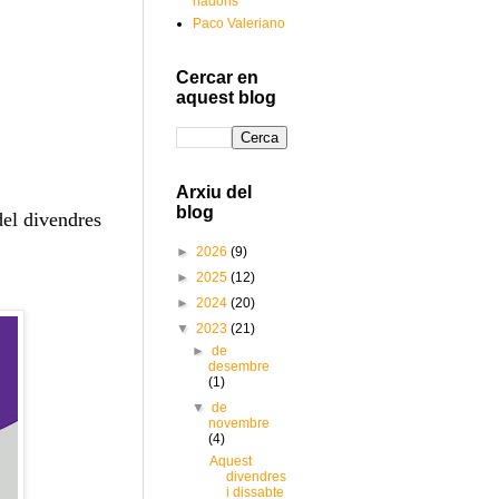
nadons
Paco Valeriano
Cercar en
aquest blog
Arxiu del
blog
del divendres
►
2026
(9)
►
2025
(12)
►
2024
(20)
▼
2023
(21)
►
de
desembre
(1)
▼
de
novembre
(4)
Aquest
divendres
i dissabte