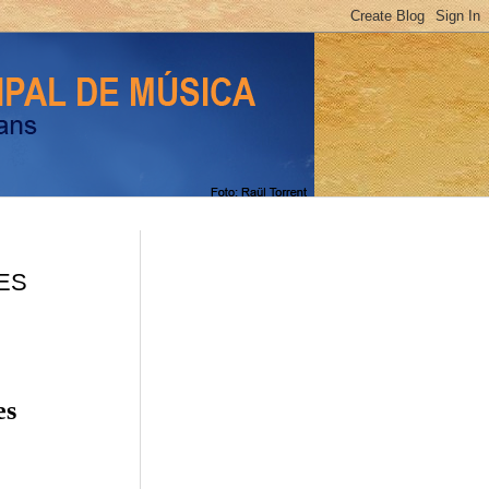
IES
es