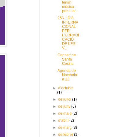
tenim
música
per a tot...
25N - DIA
INTERNA
CIONAL
PER
L'ERRADI
CACIÓ
DE LES
V...
Concert de
Santa
Cecília
Agenda de
Novembr
e 23
►
d’octubre
(1)
►
de juliol
(1)
►
de juny
(6)
►
de maig
(2)
►
d’abril
(2)
►
de març
(3)
►
de febrer
(1)