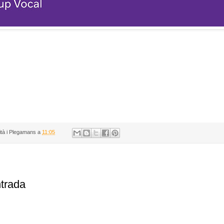
ità i Plegamans
a
11:05
ntrada