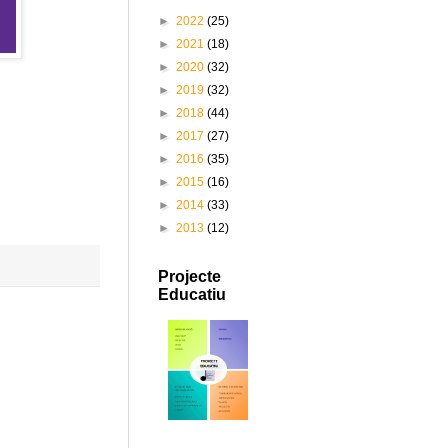
►
2022
(25)
►
2021
(18)
►
2020
(32)
►
2019
(32)
►
2018
(44)
►
2017
(27)
►
2016
(35)
►
2015
(16)
►
2014
(33)
►
2013
(12)
Projecte
Educatiu