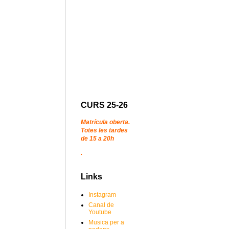
CURS 25-26
Matrícula oberta.
Totes les tardes
de 15 a 20h
.
Links
Instagram
Canal de
Youtube
Musica per a